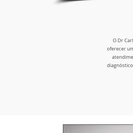
O Dr Car
oferecer um
atendime
diagnóstico