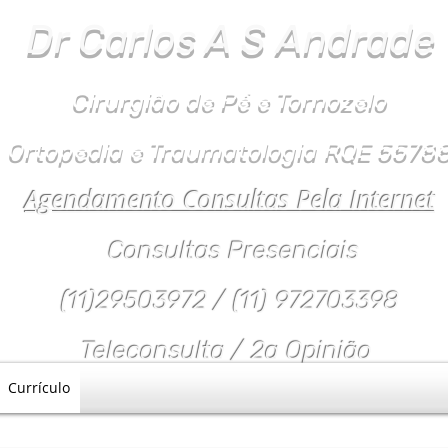
Dr Carlos
A S
Andrade
Cirurgião de Pé e Tornozelo
Ortopedia e Traumatologia RQE 5578
Agendamento Consultas Pela Internet
Consultas Presenciais
(11)29503972 / (11) 972703398
Teleconsulta / 2a Opinião
Currículo