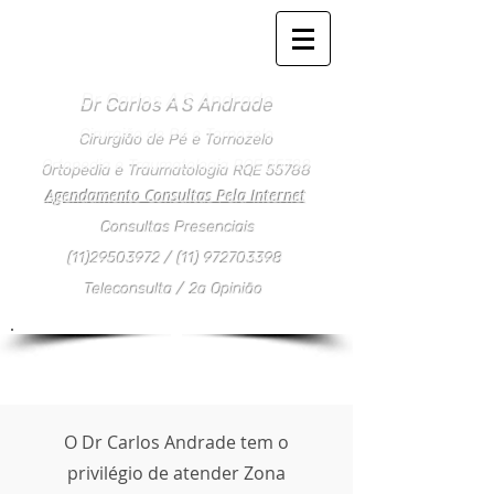
Dr Carlos
A S
Andrade
Cirurgião de Pé e Tornozelo
Ortopedia e Traumatologia RQE 55788
Agendamento Consultas Pela Internet
Consultas Presenciais
(11)29503972
/
(11) 972703398
Teleconsulta / 2a Opinião
O Dr Carlos Andrade tem o
privilégio de atender Zona